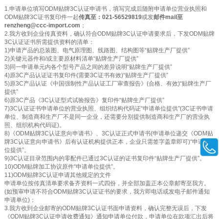
1.申请单位填写ODM贴牌3C认证申请书，填写完成后随附申请单位营业执照和
ODM贴牌3C证书复印件一起
传真至：021-56529819
或发
邮件mail至
renzheng@ccc-import.com
；
2.我方收到企业传真资料，确认符合ODM贴牌3C认证申请要求后，下发ODM贴牌
3C认证证书所需提供资料的清单：
1)申请产品的总装图、电气原理图、线路图、结构图等“贴牌生产厂提供”
2)关键元器件和/或主要原材料清单“贴牌生产厂提供”
3)同一申请单元内各个型号产品之间的差异说明“贴牌生产厂提供”
4)原3C产品认证证书复印件(需要3C证书有效)“贴牌生产厂提供”
5)原3C产品认证《中国强制性产品认证工厂审查报告》(合格、有效)“贴牌生产厂
提供”
6)原3C产品《3C认证型式试验报告》复印件“贴牌生产厂提供”
7)3C认证证书申请单位的营业执照、组织结构代码证“申请单位提供”(3C证书申请
单位、制造商和生产厂不是同一企业，还需要分别提供制造商和生产厂的营业执
照、组织机构代码证)。
8)《ODM贴牌3C认证意向申请书》、3C认证正式申请书(申请单位递交《ODM贴
牌3C认证意向申请书》后有认证机构提供正本，企业只需签字盖章即可)“申请单
位提供”。
9)3C认证目录范围内的零配件已通过3C认证的证书复印件“贴牌生产厂提供”。
10)ODM贴牌加工协议原件“申请单位提供”。
11)ODM贴牌3C认证申请其他规定的文件
申请单位按传真清单要求备齐资料一式四份，并全部加盖正本公章邮寄至我方。
(如预审申请不符合ODM贴牌3C认证证书的要求，我方即电话或发电子邮件通知
申请单位)；
3.我方收到企业邮寄的ODM贴牌3C认证书面申请资料，确认完整无误后，下发
《ODM贴牌3C认证申请收费通知》通知申请单位付款，申请单位在款项汇出后将