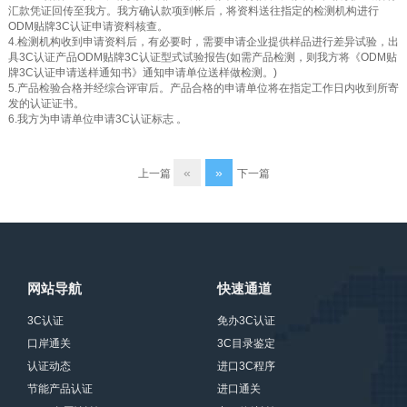
汇款凭证回传至我方。我方确认款项到帐后，将资料送往指定的检测机构进行
ODM贴牌3C认证申请资料核查。
4.检测机构收到申请资料后，有必要时，需要申请企业提供样品进行差异试验，出
具3C认证产品ODM贴牌3C认证型式试验报告(如需产品检测，则我方将《ODM贴
牌3C认证申请送样通知书》通知申请单位送样做检测。)
5.产品检验合格并经综合评审后。产品合格的申请单位将在指定工作日内收到所寄
发的认证证书。
6.我方为申请单位申请3C认证标志 。
«
»
上一篇
下一篇
网站导航
快速通道
3C认证
免办3C认证
口岸通关
3C目录鉴定
认证动态
进口3C程序
节能产品认证
进口通关