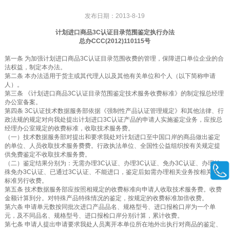
发布日期：2013-8-19
计划进口商品3C认证目录范围鉴定执行办法
总办CCC(2012)110115号
第一条 为加强计划进口商品3C认证目录范围收费的管理，保障进口单位企业的合
法权益，制定本办法。
第二条 本办法适用于货主或其代理人以及其他有关单位和个人（以下简称申请
人）。
第三条 《计划进口商品3C认证目录范围鉴定技术服务收费标准》的制定报总经理
办公室备案。
第四条 3C认证技术数据服务部依据《强制性产品认证管理规定》和其他法律、行
政法规的规定对向我处提出计划进口3C认证产品的申请人实施鉴定业务，应按总
经理办公室规定的收费标准，收取技术服务费。
（一）技术数据服务部对提出和要求我处对计划进口至中国口岸的商品做出鉴定
的单位、人员收取技术服务费费。行政执法单位、全国性公益组织按有关规定提
供免费鉴定不收取技术服务费。
（二）鉴定结果分别为：无需办理3C认证、办理3C认证、免办3C认证、办理特
殊免办3C认证、已通过3C认证、不能进口，鉴定后如需办理相关业务按相关收费
标准另行收费。
第五条 技术数据服务部应按照相规定的收费标准向申请人收取技术服务费。收费
金额计算到分。对特殊产品特殊情况的鉴定，按规定的收费标准加倍收费。
第六条 申请单元数按同批次进口产品品名、规格型号、进口报检口岸为一个单
元，及不同品名、规格型号、进口报检口岸分别计算，累计收费。
第七条 申请人提出申请要求我处人员离开本单位所在地外出执行对商品的鉴定、