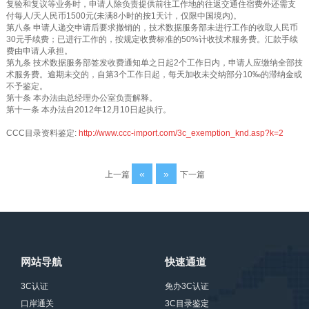
复验和复议等业务时，申请人除负责提供前往工作地的往返交通住宿费外还需支
付每人/天人民币1500元(未满8小时的按1天计，仅限中国境内)。
第八条 申请人递交申请后要求撤销的，技术数据服务部未进行工作的收取人民币
30元手续费；已进行工作的，按规定收费标准的50%计收技术服务费。汇款手续
费由申请人承担。
第九条 技术数据服务部签发收费通知单之日起2个工作日内，申请人应缴纳全部技
术服务费。逾期未交的，自第3个工作日起，每天加收未交纳部分10‰的滞纳金或
不予鉴定。
第十条 本办法由总经理办公室负责解释。
第十一条 本办法自2012年12月10日起执行。
CCC目录资料鉴定:
http://www.ccc-import.com/3c_exemption_knd.asp?k=2
«
»
上一篇
下一篇
网站导航
快速通道
3C认证
免办3C认证
口岸通关
3C目录鉴定