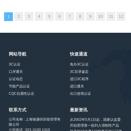
2
3
4
5
6
7
8
9
10
11
12
1
网站导航
快速通道
3C认证
免办3C认证
口岸通关
3C目录鉴定
认证动态
进口3C程序
节能产品认证
进口通关
CQC自愿性认证
出口使馆认证
联系方式
最新资讯
公司名称 : 上海驰灏供应链管理有
从2002年5月1日起，国家认监委
限公司
开始受理第一批列入强制性产品
公司电话 : 021-3100 1310