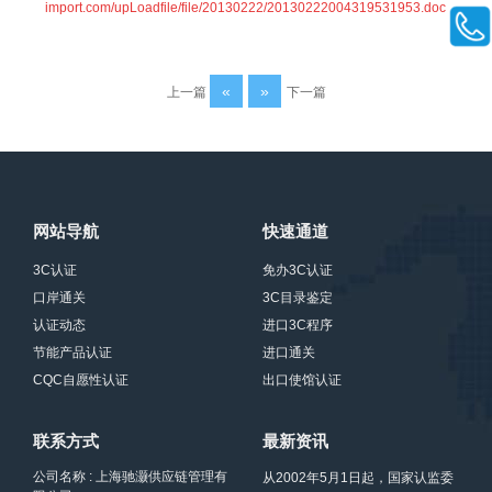
import.com/upLoadfile/file/20130222/20130222004319531953.doc
«
»
上一篇
下一篇
网站导航
快速通道
3C认证
免办3C认证
口岸通关
3C目录鉴定
认证动态
进口3C程序
节能产品认证
进口通关
CQC自愿性认证
出口使馆认证
联系方式
最新资讯
公司名称 : 上海驰灏供应链管理有
从2002年5月1日起，国家认监委