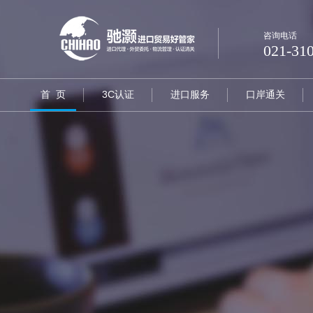
咨询电话
021-31
首 页
3C认证
进口服务
口岸通关