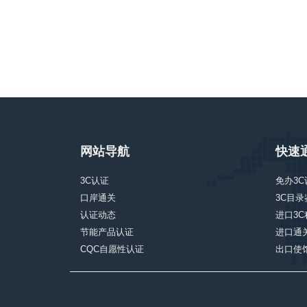
网站导航
快速
3C认证
免办3C
口岸通关
3C目录
认证动态
进口3C
节能产品认证
进口通
CQC自愿性认证
出口使